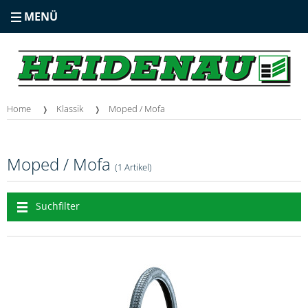
MENÜ
Home
Klassik
Moped / Mofa
Moped / Mofa
(1 Artikel)
Suchfilter