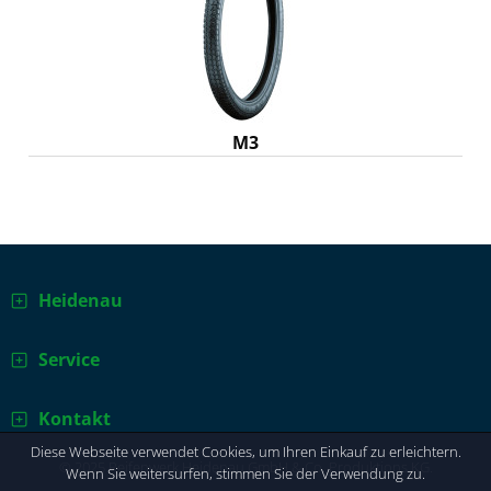
M3
Heidenau
Service
Kontakt
Diese Webseite verwendet Cookies, um Ihren Einkauf zu erleichtern.
© 2025 Reifenwerk Heidenau GmbH & Co. Produktions KG.
Wenn Sie weitersurfen, stimmen Sie der Verwendung zu.