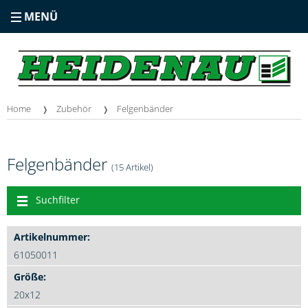
MENÜ
Home
Zubehör
Felgenbänder
Felgenbänder
(15 Artikel)
Suchfilter
61050011
20x12