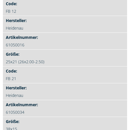
FB 12
Heidenau
61050016
25x21 (26x2.00-2.50)
FB 21
Heidenau
61050034
38x15