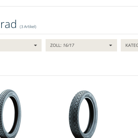
rrad
(3 Artikel)
ZOLL:
16/17
KATE