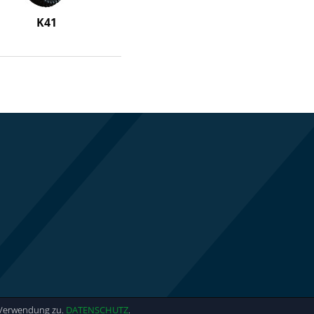
K41
r Verwendung zu.
DATENSCHUTZ
.