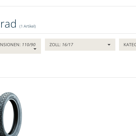
rrad
(1 Artikel)
ENSIONEN:
110/90
ZOLL:
16/17
KATE