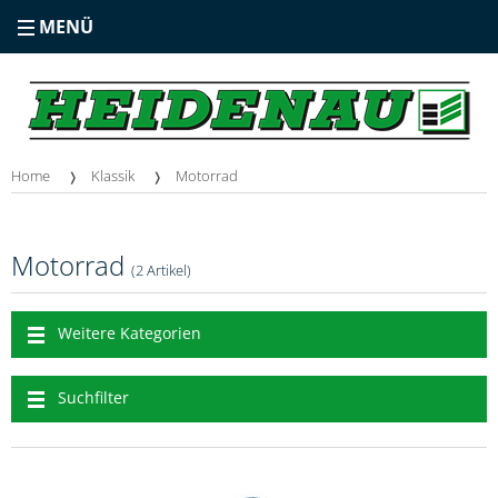
MENÜ
Home
Klassik
Motorrad
Motorrad
(2 Artikel)
Weitere Kategorien
Suchfilter