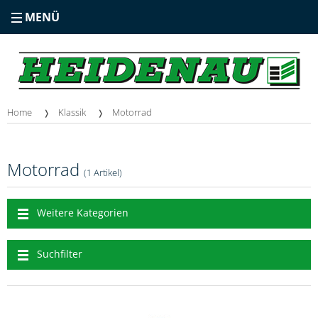
MENÜ
Home
Klassik
Motorrad
Motorrad
(1 Artikel)
Weitere Kategorien
Suchfilter