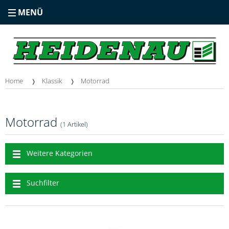
MENÜ
Home
Klassik
Motorrad
Motorrad
(1 Artikel)
Weitere Kategorien
Suchfilter