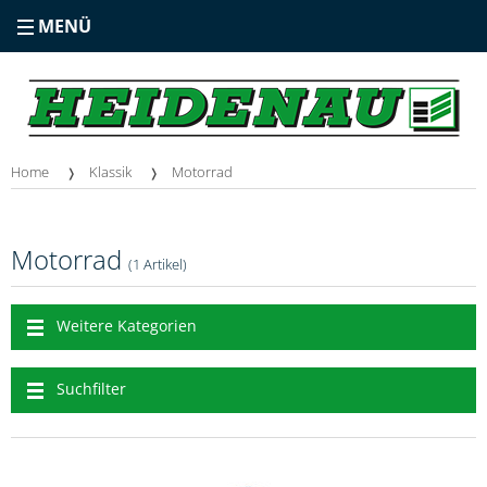
MENÜ
Home
Klassik
Motorrad
Motorrad
(1 Artikel)
Weitere Kategorien
Suchfilter