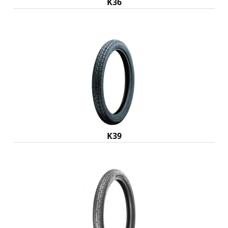
K36
K39