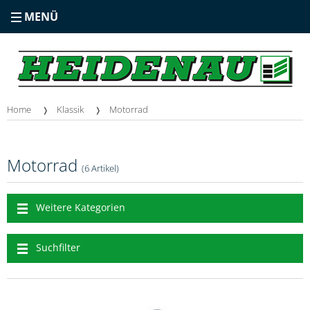
MENÜ
Home
Klassik
Motorrad
Motorrad
(6 Artikel)
Weitere Kategorien
Suchfilter