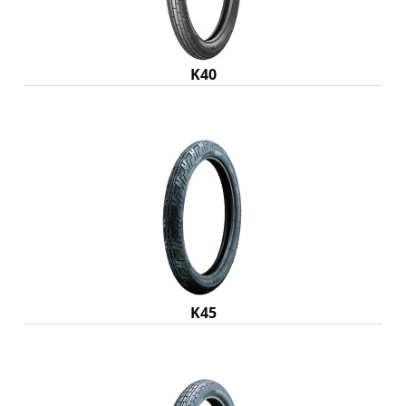
K40
K45