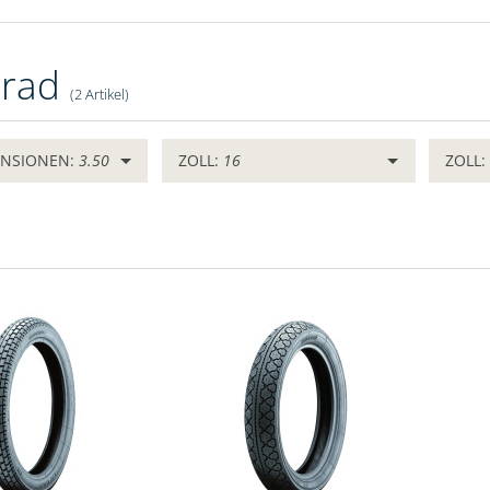
rrad
(2 Artikel)
ENSIONEN:
3.50
ZOLL:
16
ZOLL