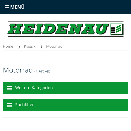
MENÜ
Home
Klassik
Motorrad
Motorrad
(1 Artikel)
Weitere Kategorien
Suchfilter