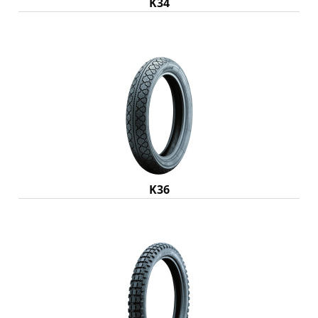
K34
K36