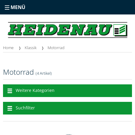
MENÜ
Home
Klassik
Motorrad
Motorrad
(4 Artikel)
Weitere Kategorien
Suchfilter