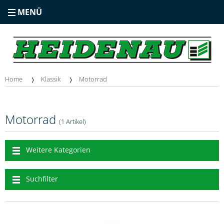
MENÜ
Home
Klassik
Motorrad
Motorrad
(1 Artikel)
Weitere Kategorien
Suchfilter