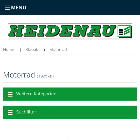
MENÜ
Home
Klassik
Motorrad
Motorrad
(1 Artikel)
Weitere Kategorien
Suchfilter