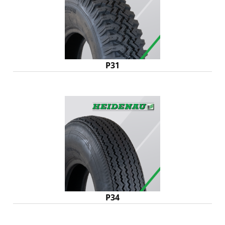
P31
P34