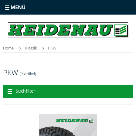
MENÜ
Home
Klassik
PKW
PKW
(2 Artikel)
Suchfilter