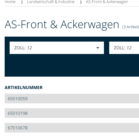
Home
Landwirtschaft & Industrie
AS-Front & Ackerwagen
AS-Front & Ackerwagen
(3 Artikel)
ZOLL:
12
ZOLL:
12
ARTIKELNUMMER
65010059
65010198
67010678