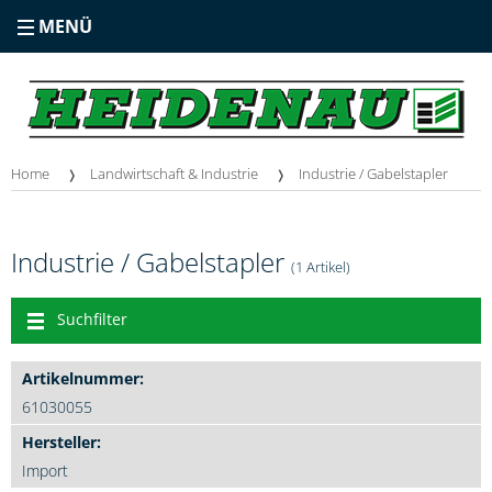
MENÜ
Home
Landwirtschaft & Industrie
Industrie / Gabelstapler
Industrie / Gabelstapler
(1 Artikel)
Suchfilter
61030055
Import