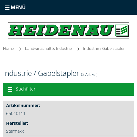
MENÜ
Home
Landwirtschaft & Industrie
Industrie / Gabelstapler
Industrie / Gabelstapler
(2 Artikel)
Suchfilter
65010111
Starmaxx