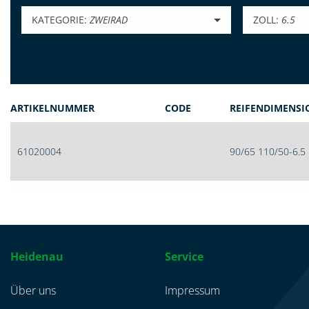
KATEGORIE:
ZWEIRAD
ZOLL:
6.5
ARTIKELNUMMER
CODE
REIFENDIMENSI
61020004
90/65 110/50-6.5
Heidenau
Service
Über uns
Impressum