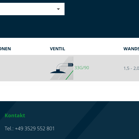
ONEN
VENTIL
WANDS
33G/90
1,5 - 2
Kontakt
Tel.: +49 3529 552 801