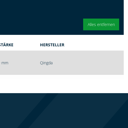
Alles entfernen
TÄRKE
HERSTELLER
,0 mm
Qingda