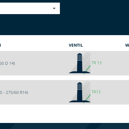
N
VENTIL
W
TR 13
/60 D 14)
TR13
0 - 275/60 R14)