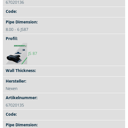
67020136
8.00 - 6 JS87
JS 87
Nexen
67020135