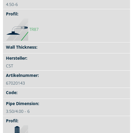
4.50-6
TR87
CST
67020143
3.50/4.00 - 6