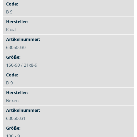
B 9
Kabat
63050030
150-90 / 21x8-9
D 9
Nexen
63050031
100 - 9