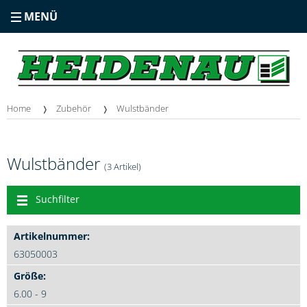
MENÜ
Home
Zubehör
Wulstbänder
Wulstbänder
(3 Artikel)
Suchfilter
63050003
6.00 - 9