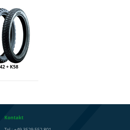
42 + K58
Kontakt
Tel.: +49 3529 552 801