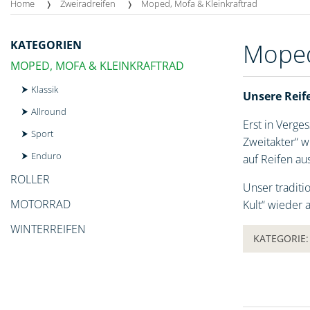
Home
Zweiradreifen
Moped, Mofa & Kleinkraftrad
KATEGORIEN
Moped
MOPED, MOFA & KLEINKRAFTRAD
Klassik
Unsere Reif
Allround
Erst in Verge
Sport
Zweitakter“ w
Enduro
auf Reifen a
ROLLER
Unser traditi
MOTORRAD
Kult“ wieder a
WINTERREIFEN
KATEGORIE