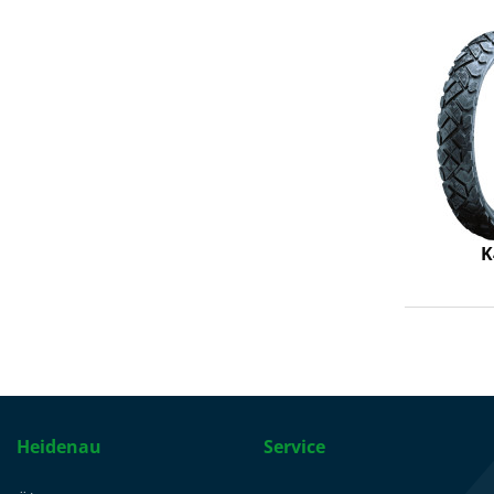
K
Heidenau
Service