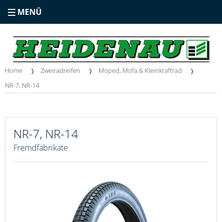
MENÜ
Home
Zweiradreifen
Moped, Mofa & Kleinkraftrad
NR-7, NR-14
NR-7, NR-14
Fremdfabrikate