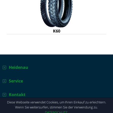
K60
Heidenau
Service
Kontakt
Diese Webseite verwendet Cookies, um Ihren Einkauf zu erleichtern.
© 2025 Reifenwerk Heidenau GmbH & Co. Produktions KG.
Wenn Sie weitersurfen, stimmen Sie der Verwendung zu.
DATENSCHUTZ
.