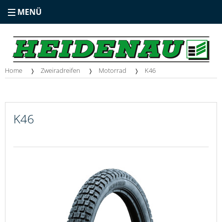
MENÜ
Home
Zweiradreifen
Motorrad
K46
K46