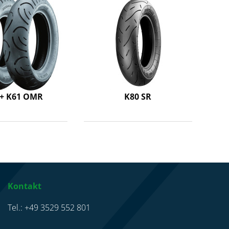
 + K61 OMR
K80 SR
Kontakt
Tel.: +49 3529 552 801