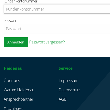
Kundenkontonummer
Passwort
Passwort vergessen?
Anmelden
Heidenau
Service
Über uns
Impressum
Warum Heidenau
Datenschutz
Ansprechpartner
AGB
Downloads