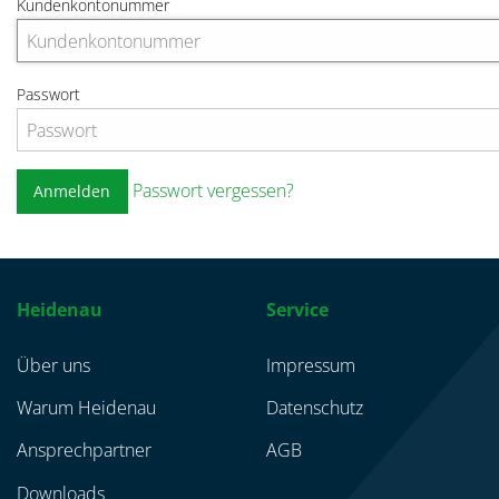
Kundenkontonummer
Passwort
Passwort vergessen?
Anmelden
Heidenau
Service
Über uns
Impressum
Warum Heidenau
Datenschutz
Ansprechpartner
AGB
Downloads