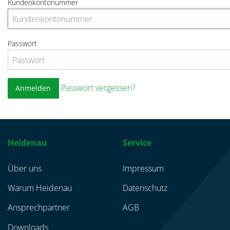
Kundenkontonummer
Passwort
Passwort vergessen?
Anmelden
Heidenau
Service
Über uns
Impressum
Warum Heidenau
Datenschutz
Ansprechpartner
AGB
Downloads