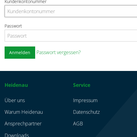
Kundenkontonummer
Passwort
Passwort vergessen?
Anmelden
Heidenau
Service
Über uns
Impressum
Warum Heidenau
Datenschutz
Ansprechpartner
AGB
Downloads