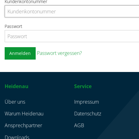
Kundenkontonummer
Passwort
Passwort vergessen?
Anmelden
Heidenau
Service
Über uns
Impressum
Warum Heidenau
Datenschutz
Ansprechpartner
AGB
Downloads