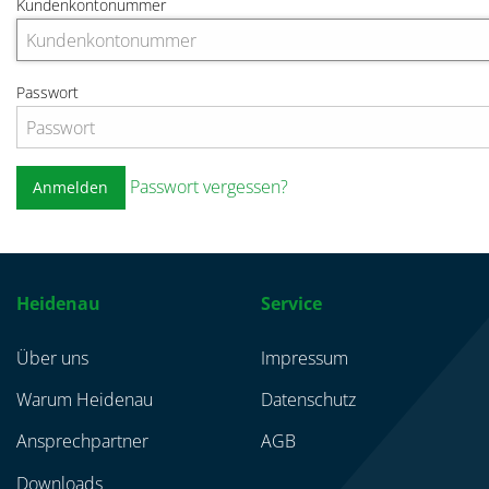
Kundenkontonummer
Passwort
Passwort vergessen?
Anmelden
Heidenau
Service
Über uns
Impressum
Warum Heidenau
Datenschutz
Ansprechpartner
AGB
Downloads